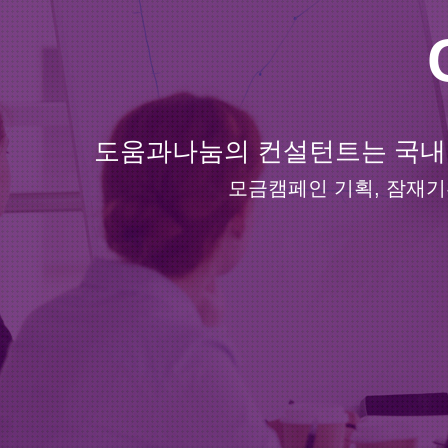
EXCELLE
도움과나눔의 컨설턴트는 국내외
도움과나눔의 
탁월한
모금캠페인 기획, 잠재기
대학/의료기관/
대학/의료기관/